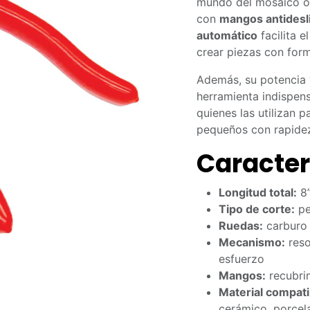
mundo del mosaico o 
con
mangos antidesl
automático
facilita e
crear piezas con form
Además, su potencia y
herramienta indispen
quienes las utilizan 
pequeños con rapidez
Caracter
Longitud total:
8”
Tipo de corte:
pe
Ruedas:
carburo
Mecanismo:
reso
esfuerzo
Mangos:
recubrim
Material compati
cerámico, porcela