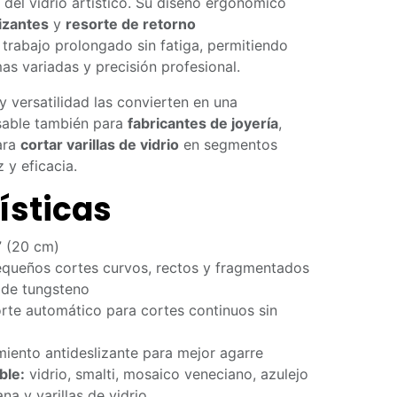
del vidrio artístico. Su diseño ergonómico
izantes
y
resorte de retorno
l trabajo prolongado sin fatiga, permitiendo
as variadas y precisión profesional.
 versatilidad las convierten en una
sable también para
fabricantes de joyería
,
para
cortar varillas de vidrio
en segmentos
 y eficacia.
ísticas
 (20 cm)
queños cortes curvos, rectos y fragmentados
 de tungsteno
rte automático para cortes continuos sin
iento antideslizante para mejor agarre
ble:
vidrio, smalti, mosaico veneciano, azulejo
na y varillas de vidrio