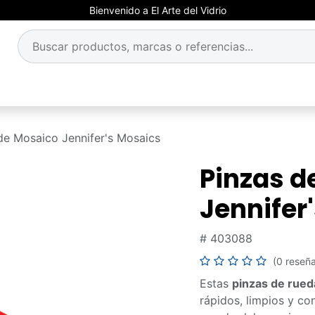
Bienvenido a El Arte del Vidrio
de Mosaico Jennifer's Mosaics
Pinzas d
Jennifer
#
403088
(0 reseñ
Estas
pinzas de rued
rápidos, limpios y co