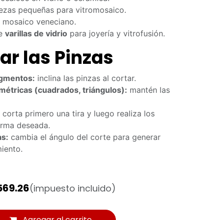
ezas pequeñas para vitromosaico.
y mosaico veneciano.
de
varillas de vidrio
para joyería y vitrofusión.
r las Pinzas
agmentos:
inclina las pinzas al cortar.
étricas (cuadrados, triángulos):
mantén las
corta primero una tira y luego realiza los
forma deseada.
as:
cambia el ángulo del corte para generar
iento.
569.26
(impuesto incluido)
Agregar al carrito