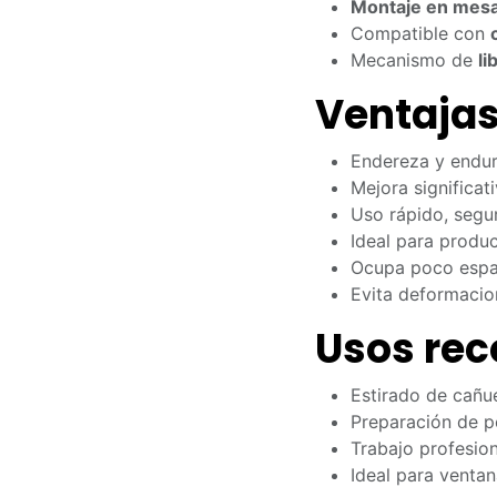
Montaje en mes
Compatible con
Mecanismo de
li
Ventaja
Endereza y endur
Mejora significat
Uso rápido, segur
Ideal para produc
Ocupa poco espac
Evita deformacio
Usos re
Estirado de cañue
Preparación de p
Trabajo profesion
Ideal para ventan