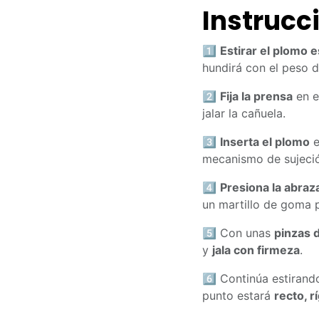
Instrucc
1️⃣
Estirar el plomo e
hundirá con el peso de
2️⃣
Fija la prensa
en e
jalar la cañuela.
3️⃣
Inserta el plomo
e
mecanismo de sujeci
4️⃣
Presiona la abraz
un martillo de goma p
5️⃣ Con unas
pinzas 
y
jala con firmeza
.
6️⃣ Continúa estiran
punto estará
recto, r