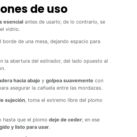
iones de uso
s esencial
antes de usarlo; de lo contrario, se
l vidrio.
l borde de una mesa, dejando espacio para
n la abertura del estirador, del lado opuesto al
ón.
adera hacia abajo
y
golpea suavemente
con
ara asegurar la cañuela entre las mordazas.
de sujeción
, toma el extremo libre del plomo
do hasta que el plomo
deje de ceder
; en ese
ígido y listo para usar
.