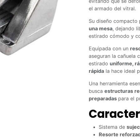
evitando que se defo
el armado del vitral.
Su diseño compacto 
una mesa
, dejando l
estirado cómodo y co
Equipada con un
reso
aseguran la cañuela c
estirado
uniforme, rá
rápida
la hace ideal p
Una herramienta esenc
busca
estructuras re
preparadas
para el 
Caracter
Sistema de
sujec
Resorte reforza