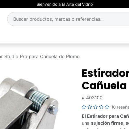
Bienvenido a El Arte del Vidrio
or Studio Pro para Cañuela de Plomo
Estirado
Cañuela
#
403100
(0 reseñ
El Estirador para Ca
una
sujeción firme, 